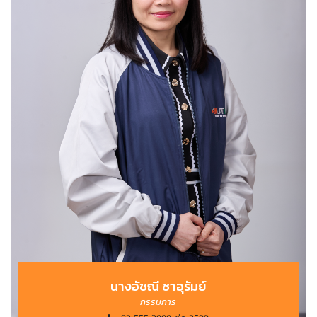
นางอัชณี ซาอุรัมย์
กรรมการ