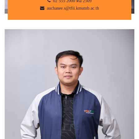
02 555 2000 ต่อ 2509
auchanee.s@tfii.kmutnb.ac.th