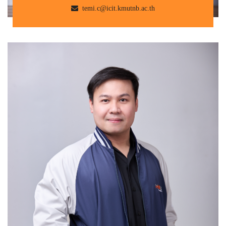
temi.c@icit.kmutnb.ac.th