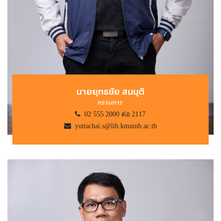
นายยุทธชัย สมมุติ
กรรมการ
02 555 2000 ต่อ 2117
yuttachai.s@lib.kmutnb.ac.th