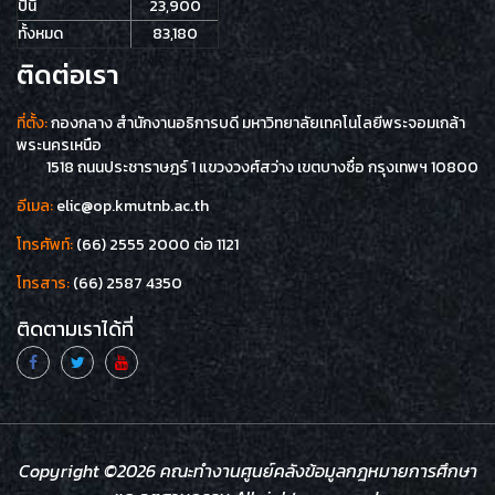
ปีนี้
23,900
ทั้งหมด
83,180
ติดต่อเรา
ที่ตั้ง:
กองกลาง สำนักงานอธิการบดี มหาวิทยาลัยเทคโนโลยีพระจอมเกล้า
พระนครเหนือ
1518 ถนนประชาราษฎร์ 1 แขวงวงศ์สว่าง เขตบางซื่อ กรุงเทพฯ 10800
อีเมล:
elic@op.kmutnb.ac.th
โทรศัพท์:
(66) 2555 2000 ต่อ 1121
โทรสาร:
(66) 2587 4350
ติดตามเราได้ที่
Copyright ©
2026 คณะทำงานศูนย์คลังข้อมูลกฎหมายการศึกษา