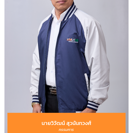
นายวิวัฒน์ สุวนันทวงศ์
กรรมการ